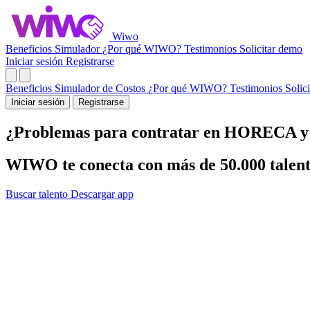
Wiwo
Beneficios
Simulador
¿Por qué WIWO?
Testimonios
Solicitar demo
Iniciar sesión
Registrarse
Beneficios
Simulador de Costos
¿Por qué WIWO?
Testimonios
Solic
Iniciar sesión
Registrarse
¿Problemas para contratar en
HORECA y r
WIWO te conecta con más de 50.000 talent
Buscar talento
Descargar app